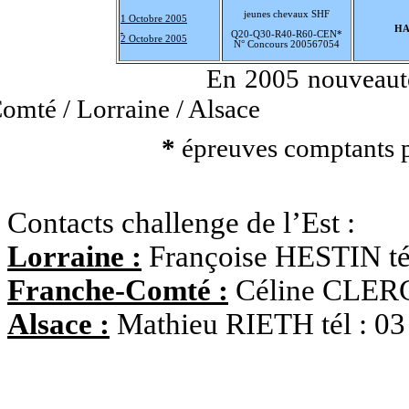
jeunes chevaux SHF
1 Octobre 2005
HA
Q20-Q30-R40-R60-CEN*
2 Octobre 2005
N° Concours 200567054
En 2005 nouveauté 
omté / Lorraine / Alsace
*
épreuves comptants p
Contacts challenge de l’Est :
Lorraine :
Françoise HESTIN tél
Franche-Comté :
Céline CLERC 
Alsace :
Mathieu RIETH tél : 03