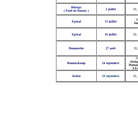
Belrupt
2 juillet
20,
( Forêt de Darney )
2
Epinal
15 juillet
Je
Epinal
16 juillet
20,
Dommartin
27 août
20,
2
chang
Ramonchamp
24 septembre
Platea
A Es
Arches
10 septembre
20,