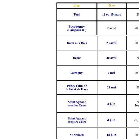
Lieu
Date
Toul
12 ou 19 mars
2
Bocquegney
2 avril
20,
(Dompaire 88)
Raon aux Bois
23 avril
20,
Delme
30 avril
2
Xertigny
7 mai
20,
Poney Club de
21 mai
2
la Forêt de Haye
Saint Agnant
2
3 juin
sous les Cotes
Je
Saint Agnant
4 juin
20,
sous les Cotes
St Nabord
18 juin
20,