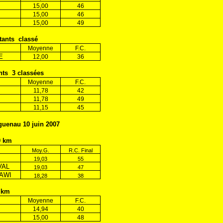
15,00
46
15,00
46
15,00
49
tants
classé
Moyenne
F.C.
E
12,00
36
nts
3 classées
Moyenne
F.C.
11,78
42
11,78
49
11,15
45
guenau 10 juin 2007
0 km
Moy.G.
R.C. Final
19,03
55
VAL
19,03
47
AWI
18,28
38
 km
Moyenne
F.C.
14,94
40
15,00
48