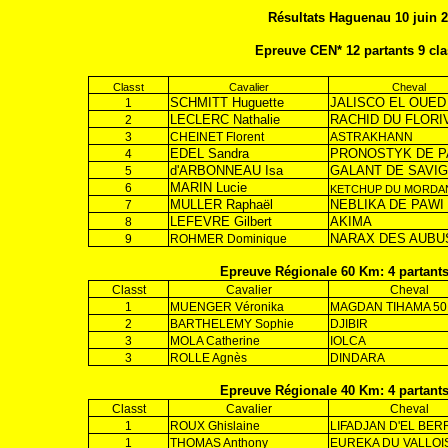
Résultats Haguenau 10 juin 
Epreuve CEN* 12 partants 9 cl
Classt
Cavalier
Cheval
SCHMITT Huguette
JALISCO EL OUED
1
LECLERC Nathalie
RACHID DU FLORI
2
3
CHEINET Florent
ASTRAKHANN
EDEL Sandra
PRONOSTYK DE P
4
d'ARBONNEAU Isa
GALANT DE SAVI
5
MARIN Lucie
6
KETCHUP DU MORDA
MULLER Raphaël
NEBLIKA DE PAWI
7
LEFEVRE Gilbert
AKIMA
8
NARAX DES AUBU
9
ROHMER Dominique
Epreuve Régionale 60 Km: 4 partants
Classt
Cavalier
Cheval
1
MUENGER Véronika
MAGDAN TIHAMA 50
2
BARTHELEMY Sophie
DJIBIR
3
MOLA Catherine
IOLCA
3
ROLLE Agnès
DINDARA
Epreuve Régionale 40 Km: 4 partants
Classt
Cavalier
Cheval
1
ROUX Ghislaine
LIFADJAN D'EL BER
1
THOMAS Anthony
EUREKA DU VALLOI