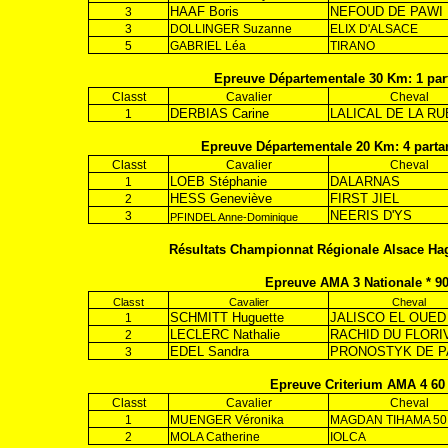
HAAF Boris
NEFOUD DE PAWI
3
3
DOLLINGER Suzanne
ELIX D'ALSACE
5
GABRIEL Léa
TIRANO
Epreuve Départementale 30 Km: 1 par
Classt
Cavalier
Cheval
DERBIAS Carine
LALICAL DE LA RU
1
Epreuve Départementale 20 Km: 4 parta
Classt
Cavalier
Cheval
LOEB Stéphanie
DALARNAS
1
HESS Geneviève
FIRST JIEL
2
NEERIS D'YS
3
PFINDEL Anne-Dominique
Résultats Championnat Régionale Alsace Ha
Epreuve AMA 3 Nationale * 9
Classt
Cavalier
Cheval
SCHMITT Huguette
JALISCO EL OUED
1
LECLERC Nathalie
RACHID DU FLORI
2
EDEL Sandra
PRONOSTYK DE P
3
Epreuve Criterium AMA 4 60
Classt
Cavalier
Cheval
1
MUENGER Véronika
MAGDAN TIHAMA 50
2
MOLA Catherine
IOLCA