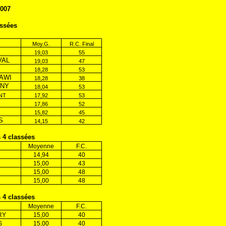
2007
assées
Moy.G.
R.C. Final
19,03
55
VAL
19,03
47
18,28
53
AWI
18,28
38
GNY
18,04
53
NT
17,92
53
17,86
52
15,82
45
S
14,15
42
 4 classées
Moyenne
F.C.
14,94
40
15,00
43
15,00
48
15,00
48
 4 classées
Moyenne
F.C.
RY
15,00
40
S
15,00
40