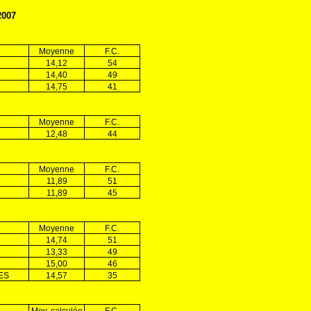
2007
Moyenne
F.C.
14,12
54
14,40
49
14,75
41
Moyenne
F.C.
12,48
44
Moyenne
F.C.
11,89
51
11,89
45
Moyenne
F.C.
14,74
51
13,33
49
15,00
46
ES
14,57
35