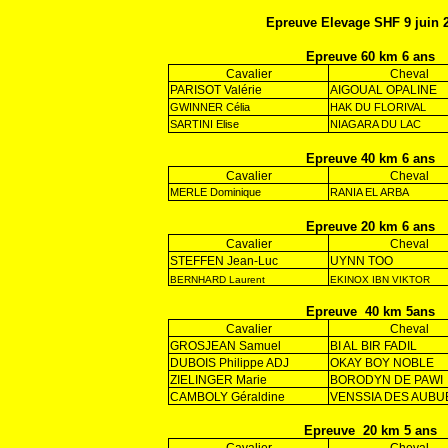
Epreuve Elevage SHF 9 juin 
Epreuve 60 km 6 ans
Cavalier
Cheval
PARISOT Valérie
AIGOUAL OPALINE
GWINNER Célia
HAK DU FLORIVAL
SARTINI Elise
NIAGARA DU LAC
Epreuve 40 km 6 ans
Cavalier
Cheval
MERLE Dominique
RANIA EL ARBA
Epreuve 20 km 6 ans
Cavalier
Cheval
STEFFEN Jean-Luc
UYNN TOO
BERNHARD Laurent
EKINOX IBN VIKTOR
Epreuve
40 km 5ans
Cavalier
Cheval
GROSJEAN Samuel
BI AL BIR FADIL
DUBOIS Philippe ADJ
OKAY BOY NOBLE
ZIELINGER Marie
BORODYN DE PAWI
CAMBOLY Géraldine
VENSSIA DES AUBU
Epreuve
20 km 5 ans