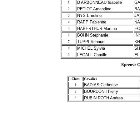
D ARBONNEAU Isabelle
GA
1
PETIOT Amandine
BA
2
NYS Emeline
JA
3
RAPP Fabienne
NA
4
HABERTHUR Martine
EC
4
BOHN Stephanie
IN
6
TUPPI Renaud
KH
7
MICHEL Sylvia
SH
8
LEGALL Camille
EL
9
Epreuve 
Class
Cavalier
BADIAS Catherine
1
BOURDON Thierry
2
RUBIN ROTH Andrea
3