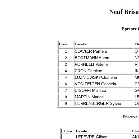
Neuf Bris
Epreuve 
Class
Cavalier
Ch
CLAVIER Pamela
O
1
BORTMANN Aurore
N
2
FORNELLI Valerie
RI
2
CRON Caroline
I
4
LOZNIEWSKI Charlene
M
4
VON FELTEN Gabriela
C
6
BISOFFI Melissa
G
7
MARTIN Marine
L
8
HERRENBERGER Sylvie
O
9
Epreuve
Class
Cavalier
Che
LEFEVRE Gilbert
AK
1