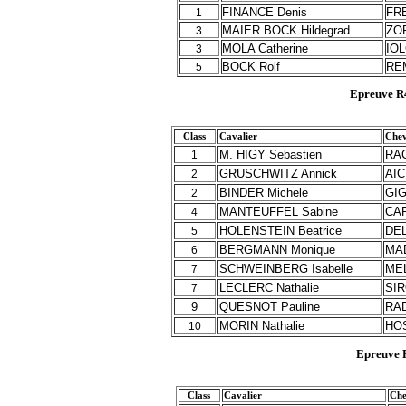
FINANCE Denis
FR
1
MAIER BOCK Hildegrad
ZO
3
MOLA Catherine
IO
3
BOCK Rolf
RE
5
Epreuve R
Class
Cavalier
Chev
M. HIGY Sebastien
RAC
1
GRUSCHWITZ Annick
AIC
2
BINDER Michele
GIG
2
MANTEUFFEL Sabine
CA
4
HOLENSTEIN Beatrice
DEL
5
BERGMANN Monique
MAD
6
SCHWEINBERG Isabelle
MEL
7
LECLERC Nathalie
SIR
7
9
QUESNOT Pauline
RAD
MORIN Nathalie
HO
10
Epreuve 
Class
Cavalier
Che