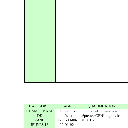
CATEGORIE
AGE
QUALIFICATIONS
CHAMPIONNAT
Cavaliers
- Etre qualifié pour une
DE
nés en
épreuve CEN* depuis le
FRANCE
1987-88-89-
01/01/2005
JEUNES 1*
90-91-92-